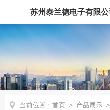
苏州泰兰德电子有限公
当前位置：
首页
>
产品展示