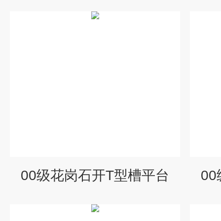
00级花岗石开T型槽平台
0