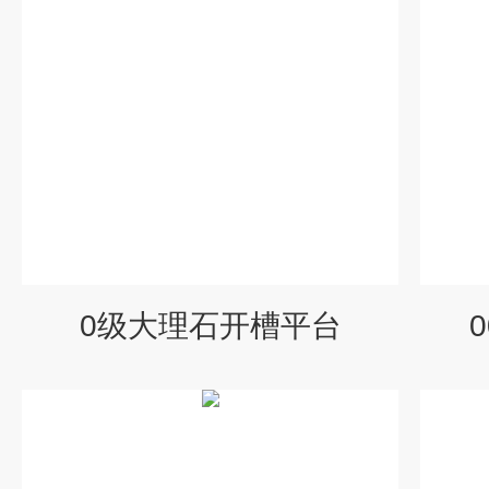
0级大理石开槽平台