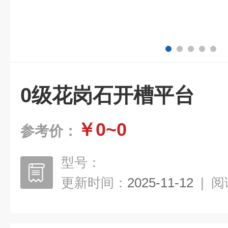
0级花岗石开槽平台
￥0~0
参考价：
型号：
更新时间：
2025-11-12
|
阅