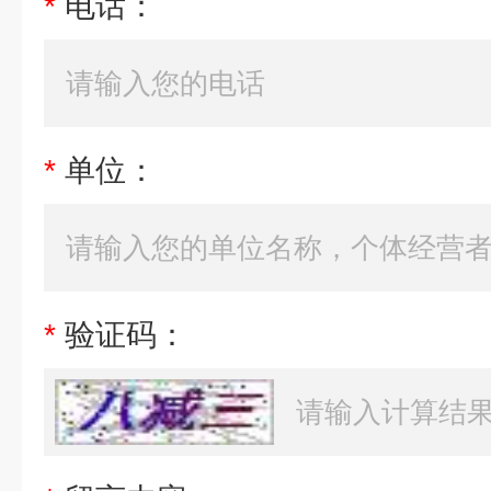
*
电话：
*
单位：
*
验证码：