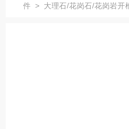
件
>
大理石/花岗石/花岗岩开
槽平台