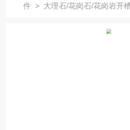
件
>
大理石/花岗石/花岗岩开
槽平板