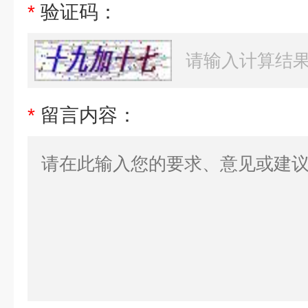
*
验证码：
*
留言内容：