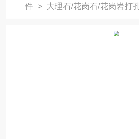
件
>
大理石/花岗石/花岗岩打
孔构件