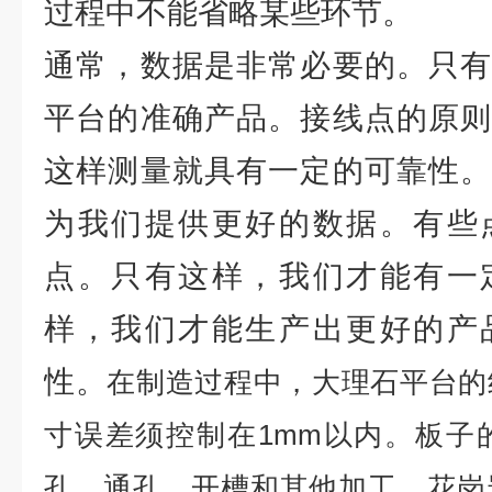
过程中不能省略某些环节。
通常，数据是非常必要的。只有
平台的准确产品。接线点的原则
这样测量就具有一定的可靠性。
为我们提供更好的数据。有些
点。只有这样，我们才能有一
样，我们才能生产出更好的产
性。
在制造过程中，大理石平台的
寸误差须控制在1mm以内。板子
孔，通孔，开槽和其他加工。花岗