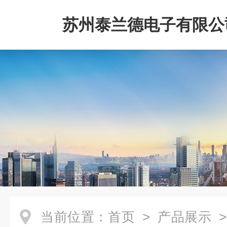
苏州泰兰德电子有限公
当前位置：
首页
>
产品展示