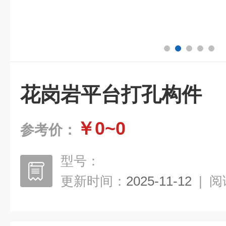
花岗岩平台打孔构件
￥0~0
参考价：
型号：
更新时间：
2025-11-12
|
阅