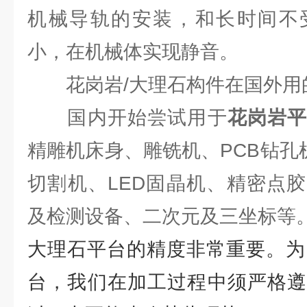
机械导轨的安装，和长时间不
小，在机械体实现静音。
花岗岩/大理石构件在国外用
国内开始尝试用于
花岗岩
精雕机床身、雕铣机、PCB钻孔
切割机、LED固晶机、精密点
及检测设备、二次元及三坐标等
大理石平台的精度非常重要。为
台，我们在加工过程中须严格遵