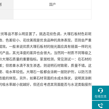
别
国产
过优等品不那么明显罢了。挑选花纹色调，大理石板材色彩斑
致、色差较小、花纹美观是优良品种的具体表现，否则会严重
成效。一般来说优质大理石板材的抛光面应具有镜面一样的光
的产品，其光泽度的差异也会很大。当然同一材质不同等级之
价大理石质量的重要指标。家居检测，常见测试一：在石材的
差；但若墨水滴不发生渗透，则说明石材致密，质量不错。这
密、吸水率较低。大理石一般都会涂刷一层防护剂，以防污渍
性能的体现。另外，如果石材背面的水成水珠状，说明其涂刷
的吸水率越小就越好，但还应考虑其背面能否与水泥类黏接剂
在线交流