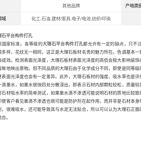
其他品牌
产地类
领域
化工,石油,建材/家具,电子/电池,纺织/印染
理石平台构件打孔
照国家标准，各等级的
大理石平台构件打孔
都允许有一定的缺点，只不
调多样，花纹无一相同，这正是大理石板材名贵的魅力所在。色调基本一
饰成效。检测表面光泽度，大理石板材表面光泽度的高低会极大影响装饰
清晰地映出景物。但不同品质的大理石由于化学成分不同，即使是同等级
材表面光泽度也会有一定差异。此外，大理石板材的强度、吸水率也是评
一滴墨水，如墨水很快四处分散浸出，即表示石材内部颗粒较松，质量较
对石材吸水率的简单测试，如果墨水滴不渗透可能说明石材的质地比较致
即使客户看见墨滴不渗透也很可能是防护剂在起作用，而并非是石材本身
剂，很难吸水，还可能导致其与水泥无法贴合，所以可以认为大理石正面
黏合。