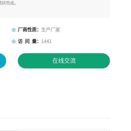
精研而成。
厂商性质：
生产厂家
访 问 量：
1441
在线交流