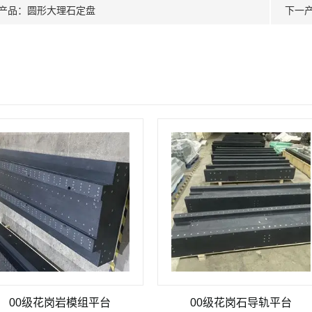
产品：
圆形大理石定盘
下一
级花岗岩模组平台
00级花岗石导轨平台