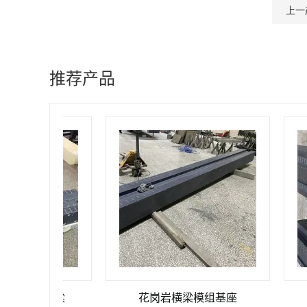
上一
推荐产品
岗岩横梁
花岗岩横梁模组基座
00