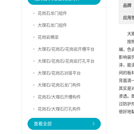
品牌
花岗石龙门组件
应用
大理石龙门组件
大
花岗岩横梁
按
大理石/花岗石/花岗岩开槽平台
斓，色
影响装
大理石/花岗石/花岗岩打孔平台
泽，能
间的板
大理石/花岗石对接平台
背面滴
大理石/花岗石龙门构件
其实是
渗透。
花岗石/大理石开槽构件
过防护
花岗石/大理石打孔构件
很好地
查看全部