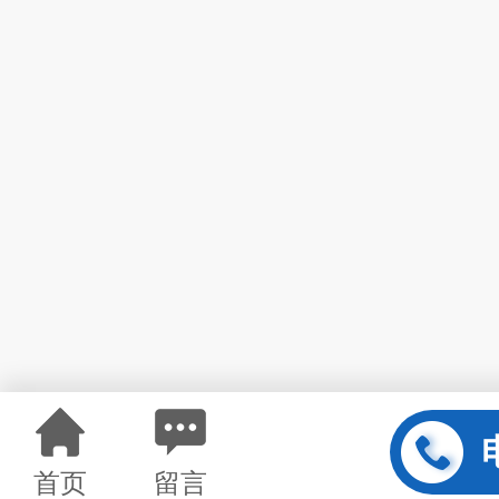
首页
留言