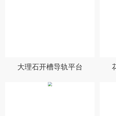
大理石开槽导轨平台