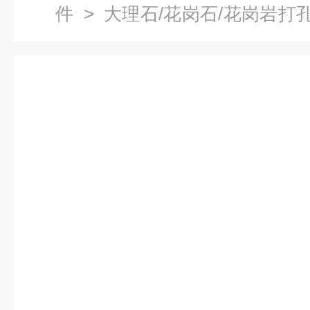
件
>
大理石/花岗石/花岗岩打
附平板