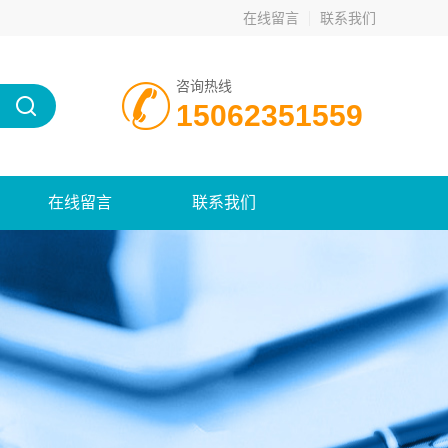
在线留言
联系我们
咨询热线
15062351559
在线留言
联系我们