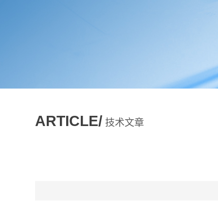
ARTICLE/
技术文章