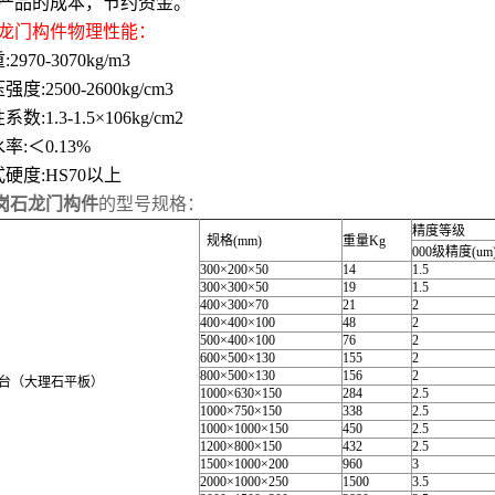
产品的成本，节约资金。
龙门构件物理性能：
2970-3070kg/m3
度:2500-2600kg/cm3
数:1.3-1.5×106kg/cm2
率:＜0.13%
硬度:HS70以上
岗石龙门构件
的型号规格：
精度等级
规格(mm)
重量Kg
000级精度(um
300×200×50
14
1.5
300×300×50
19
1.5
400×300×70
21
2
400×400×100
48
2
500×400×100
76
2
600×500×130
155
2
800×500×130
156
2
台（大理石平板）
1000×630×150
284
2.5
1000×750×150
338
2.5
1000×1000×150
450
2.5
1200×800×150
432
2.5
1500×1000×200
960
3
2000×1000×250
1500
3.5