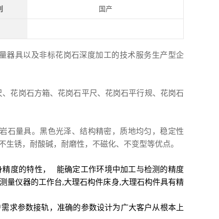
别
国产
准量器具以及非标花岗石深度加工的技术服务生产型企
尺、
花岗石方箱、花岗石平尺、花岗石平行规、花岗石
的岩石量具。黑色光泽、结构精密，质地均匀，稳定性
不生锈，耐酸碱，耐磨性，不磁化、不变型等优点。
身精度的特性， 能确定工作环境中加工与检测的精度
测量仪器的工作台,大理石构件床身,大理石构件具有精
户需求参数接轨，准确的参数设计为广大客户从根本上