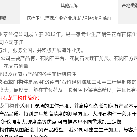
其他品牌
产地类
领域
医疗卫生,环保,生物产业,地矿,道路/轨道/船舶
州泰兰德公司成立于 2013年，是一家专业生产销售花岗石标
司立足于江
苏州，服务全国，并积极开展海外业务。
司主要产品有：花岗石平台、花岗石大理石角尺、花岗石方
块、花岗石测量
座以及花岗石产品的各种非标结构件
岗石龙门构件
是采用“济南青”石料经机械加工和手工精磨制成
度大，硬度高，能在重负荷及一般温底下保持高精度，并且具有
理石龙门构件
简介：
龙门构件
适用于现场的工作环境，并高度恒久长期保有产品本
产品品质。特别是用於高精度的测量方面。大理石构件一般用于
不变形,强度大,硬度高等优点.可根据客户不同需求加工定做.
构件类从图纸设计到产品成型，我公司可独立生产加工，与客