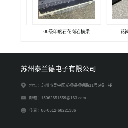
00级印度石花岗岩横梁
花岗岩横梁
苏州泰兰德电子有限公司
地址：苏州市吴中区光福镇福锦路11号6幢一楼
邮箱：15062351559@163.com
传真：86-0512-68221386