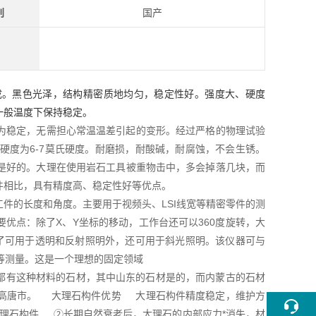
别
国产
成。黑色光泽，结构精密质地均匀，稳定性好。强度大、硬度
一般温度下保持稳定。
为稳定，无需担心常温温差引起的变形。经过严格的物理试验
m2，硬度为6-7莫氏硬度。耐磨损，耐酸碱，耐腐蚀，不会生锈。
是好的。大理在使用岩石工具被重物击中，多会掉落几块，而
件相比，具有精度高、稳定性好等优点。
件的长度和角度。主要用于视频头、LSI线宽等精密零件的测
优点：除了X、Y坐标的移动，工作台还可以360度旋转，大
了可用于透明和反射照明外，还可用于斜光照明。该仪器可与
等测量。这是一个理想的固定领域
有这种材料的石材，其中山东的石材是的，而内蒙古的石材
东高唐市。 大理石构件优势 大理石构件精度稳定，维护方
理石构件 ②长期自然衰老后，大理石的内部应力*消失，材