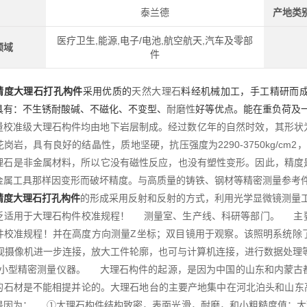
泰兰德
产地类
医疗卫生,能源,电子/电池,航空航天,汽车及零部
领域
件
精度大理石打孔构件
采用优质的
天然大理石
料经机械加工，手工精研而
具有：不生锈耐酸碱、不磁化、不变型、
耐磨性
好等优点。能在重负荷及
量校准级大理石构件均由地下岩层制成。经过数亿年的自然时效，其形状
岗岩，具有良好的结晶性，质地坚硬，抗压强度为2290-3750kg/c
理石是非金属材料，所以它没有磁性反应，也没有塑性变形。因此，精度
金属工具那样因变形而破坏精度。与高质量的铸铁、钢材等精密测量参考
精度大理石打孔构件
的形成采用反射和反射的方式，利用光学显微镜测量工
泛适用于大理石构件校准规程！ 测量室、生产线、科研等部门。 主要
件校准规程！并在高度方向测量Z坐标；双目镜用于观察。该照明系统除
电视摄像机进一步连接，放大工件轮廓，也可与计算机连接，进行数据处理
型精密测量仪器。 大理石构件的起源，是因为中国的山东和内蒙古都
的石材是不能相提并论的。大理石地台的主要产地集中在河北泊头和山
是因为： ①大理石构件结构致密，表面光滑，耐磨，和小粗糙度值；大