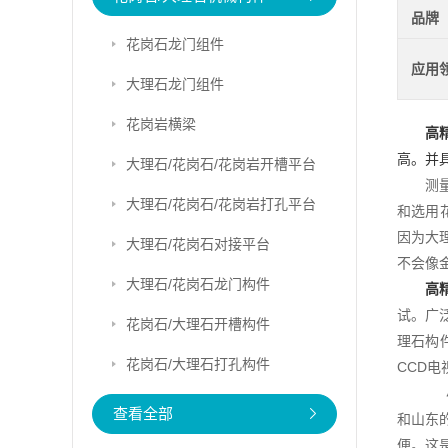
品牌
花岗石龙门组件
应用
大理石龙门组件
花岗岩横梁
高
高。并
大理石/花岗石/花岗岩开槽平台
测
大理石/花岗石/花岗岩打孔平台
和选用花
因为大
大理石/花岗石对接平台
不会像
大理石/花岗石龙门构件
高
试。广
花岗石/大理石开槽构件
理石构
花岗石/大理石打孔构件
CCD
小
查看全部
和山东
便。这