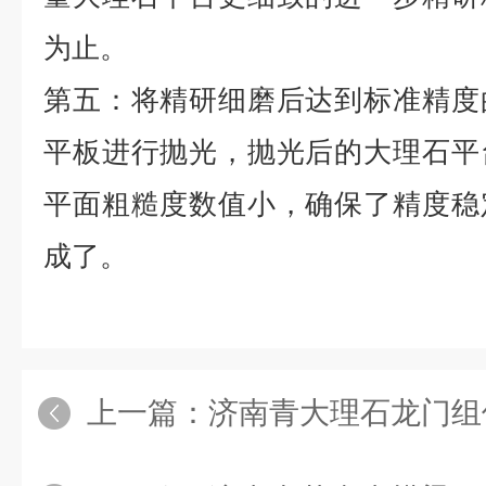
为止。
第五：将精研细磨后达到标准精度
平板进行抛光，抛光后的大理石平
平面粗糙度数值小，确保了精度稳
成了。
上一篇：
济南青大理石龙门组