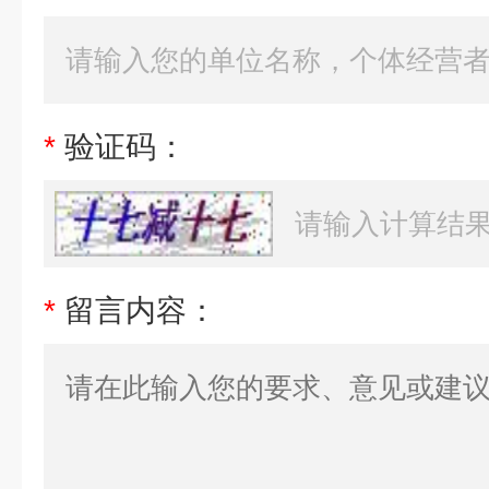
*
验证码：
*
留言内容：