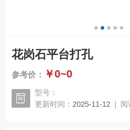
花岗石平台打孔
￥0~0
参考价：
型号：
更新时间：
2025-11-12
|
阅