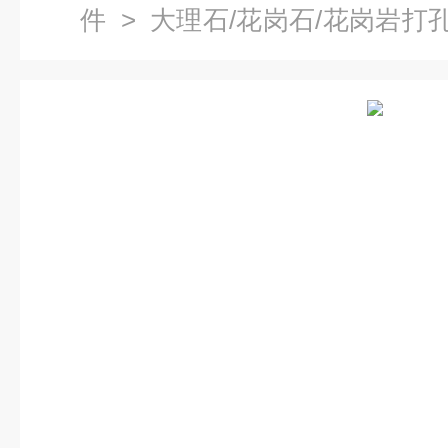
件
>
大理石/花岗石/花岗岩打
孔