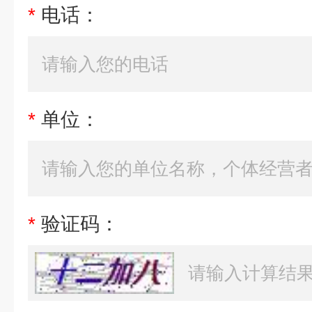
*
电话：
*
单位：
*
验证码：