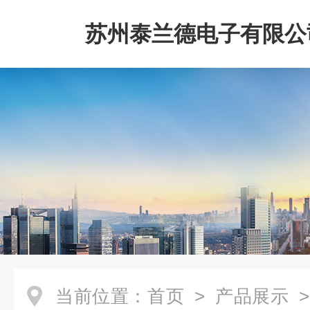
苏州泰兰德电子有限公
当前位置：
首页
>
产品展示