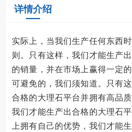
详情介绍
实际上，当我们生产任何东西时
则。只有这样，我们才能生产出
的销量，并在市场上赢得一定的
可避免的，我们须知道。只有这
合格的大理石平台并拥有高品质
我们才能生产出合格的大理石平
上拥有自己的优势，我们才能生