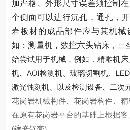
加严格。外形尺寸误差须控制在
个侧面可以进行沉孔，通孔，开
岩板材的成品部件应与其机械
如：测量机，数控六头钻床，三
始尝试用于机械，例如，精雕机床
机、AOI检测机、玻璃切割机、LE
激光蚀刻机、以及检测设备、二次
花岗岩机械构件、花岗岩构件、精
在原有花岗岩平台的基础上根据客
(镶嵌钢套)、