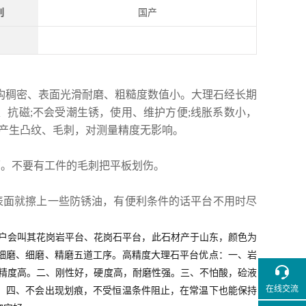
别
国产
构稠密、表面光滑耐磨、粗糙度数值小。大理石经长期
、抗磁;不会受潮生锈，使用、维护方便;线胀系数小，
产生凸纹、毛刺，对测量精度无影响。
面。不要有工件的毛刺把平板划伤。
表面就擦上一些防锈油，有便利条件的话平台不用时尽
户会叫其花岗岩平台、花岗石平台，此石材产于山东，颜色为
细磨、细磨、精磨五道工序。高精度大理石平台优点：
一、岩
精度高。
二、刚性好，硬度高，耐磨性强。
三、不怕酸，硷液
在线交流
。
四、不会出现划痕，不受恒温条件阻止，在常温下也能保持