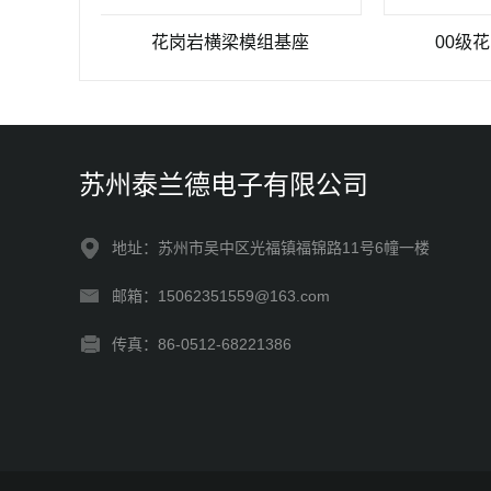
花岗岩横梁模组基座
00级花岗岩模
苏州泰兰德电子有限公司
地址：苏州市吴中区光福镇福锦路11号6幢一楼
邮箱：15062351559@163.com
传真：86-0512-68221386