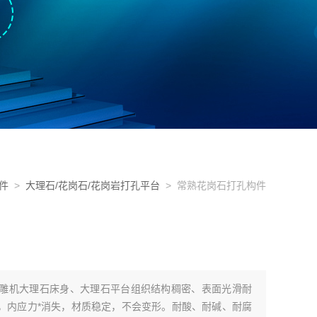
件
>
大理石/花岗石/花岗岩打孔平台
> 常熟花岗石打孔构件​​
密精雕机大理石床身、大理石平台组织结构稠密、表面光滑耐
，内应力*消失，材质稳定，不会变形。耐酸、耐碱、耐腐