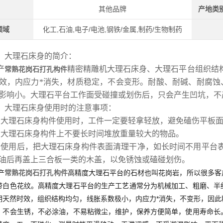
其他品牌
产地类
领域
化工,石油,电子/电池,钢铁/金属,制药/生物制药
、大理石床身的简介：
产
精密精雕机大理石床身、大理石平台组织结
常熟花岗石打孔构件​​
效，内应力*消失，材质稳定，不会变形。耐酸、耐碱、耐腐蚀
影响小。大理石平台工作面受碰撞或划伤后，只会产生凹坑，不
、大理石床身使用时的注意事项：
、大理石床身构件使用时，工件一定要轻拿轻放，避免磕伤平板
、大理石床身构件上不要长时间堆放重量较大的物品。
、使用后，把大理石床身构件表面清理干净，如长时间不用平台
油后再盖上三合板一类的木盖，以免锈蚀或磕碰划伤。
产
常熟花岗石打孔构件​​
高精度大理石平台的石材也叫花岗岩，所以很多客
带白色花纹。高精度大理石平台的生产工艺通常分为机械加工、粗磨、半
期天然时效，组织结构均匀，线胀系数极小，内应力*消失，不变形，因此
，不会生锈，不必涂油，不易粘微尘，维护，保养方便简单，使用寿命长