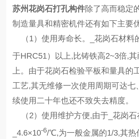
苏州花岗石打孔构件
除了高而稳定
制造量具和精密机件还有如下主要
（
1
）使用寿命长。_花岗石材料
于
HRC51
）以上
,
比铸铁高
2~3
倍
,
其
上。由于花岗石检验平板和量具的
工艺
,
其无维修一次使用周期可达七
续使用二十年也还不致失去精度。
（
2
）使用维护方便
,
由于_花岗
-6
_
4.6
×
10
/℃,
为一般金属的
1/3,
其热