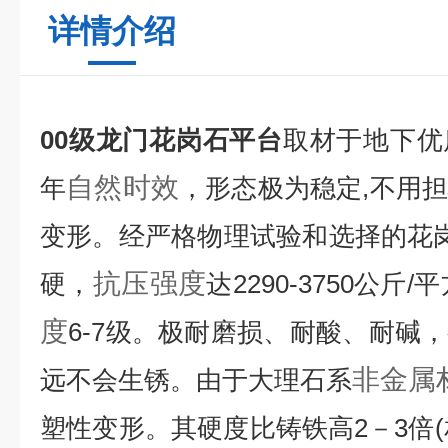
详情介绍
00级龙门花岗石平台
取材于地下优
自然时效
年
，形态极为稳定,不用
变形。经严格物理试验和选择的花岗
抗压强度
硬，
达2290-3750公斤
度
6-7级。极耐磨损、耐酸、耐碱
非金属
远不会生锈。由于大理石系
塑性变形。其硬度比铸铁高2－3倍(相