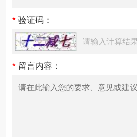
*
验证码：
*
留言内容：