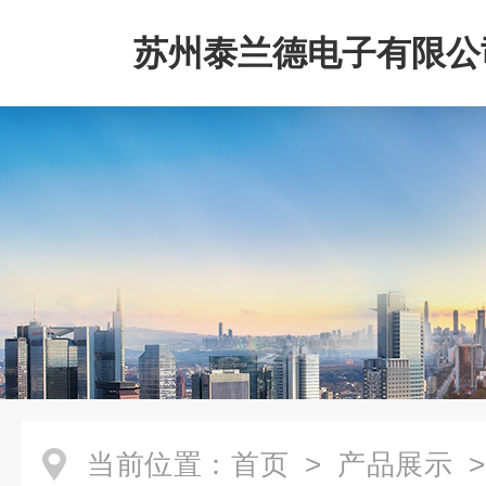
苏州泰兰德电子有限公
当前位置：
首页
>
产品展示