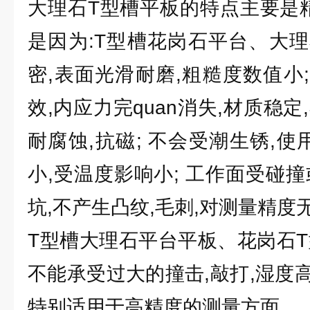
大理石T型槽平板的特点主要是精
是因为:T型槽花岗石平台、大
密,表面光滑耐磨,粗糙度数值小
效,内应力完quan消失,材质稳定,
耐腐蚀,抗磁; 不会受潮生锈,使
小,受温度影响小; 工作面受碰
坑,不产生凸纹,毛刺,对测量精度无
T型槽大理石平台平板、花岗石T
不能承受过大的撞击,敲打,湿度高
特别适用于高精度的测量方面。