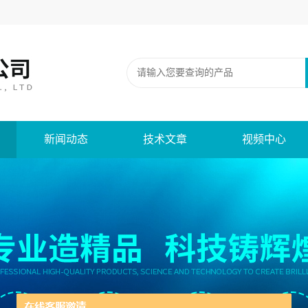
新闻动态
技术文章
视频中心