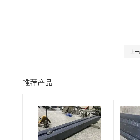
上一
推荐产品