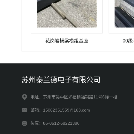
花岗岩横梁模组基座
00级花岗岩
苏州泰兰德电子有限公司
地址：苏州市吴中区光福镇福锦路11号6幢一楼
邮箱：15062351559@163.com
传真：86-0512-68221386