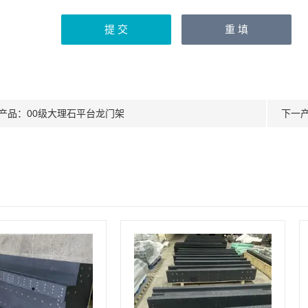
产品：
00级大理石平台龙门架
下一