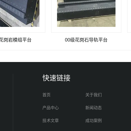
模组平台
00级花岗石导轨平台
0
快速链接
首页
关于我们
产品中心
新闻动态
技术文章
成功案例