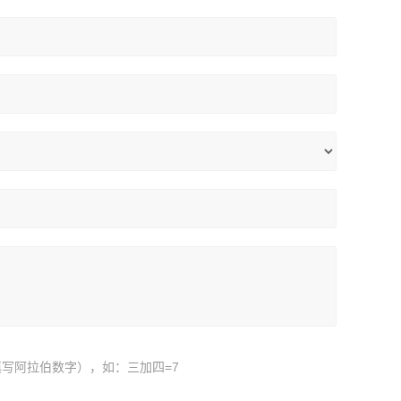
写阿拉伯数字），如：三加四=7