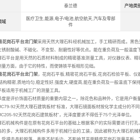
泰兰德
产地类
医疗卫生,能源,电子/电池,航空航天,汽车及零部
领域
件
0级花岗石平台龙门架
采用天然大理石料经机械加工，手工精研而成。黑色
生锈耐酸碱、不磁化、不变型、耐磨性好等优点。能在重负荷及一般温度
理石平台是用天然的石质材料制成的精密基准测量工具，对仪器仪表、精
测量方面，由于它的特性，而使铸铁平板相形见绌。
0级花岗石平台龙门架
，花岗石平板,精密花岗石平板,花岗石检验平板、仪
结构精密,质地均匀,稳定性好,强度大,硬度高,能在重负荷及一般温底下保持
平板适用于机械工厂的测量工具。
泽度是评价饰面石材质量的重要内容之一，除花色和品种外，它是用户衡
“JC79-92天然大理石建筑板材”标准，大理石镜面板材按化学主成分的不
“JC205-92天然花岗石建筑板材”，光泽度要求不得低于75个光泽单位。
理石机械构件是在原有花岗石平台的基础上根据客户的实际需要进行打孔
格的多，大理石机械构件多用于机械行业的工装，因此被称为大理石机械
，受撞击晶粒脱落，表面不起毛边，不影响其平面精度花岗石测量平板。