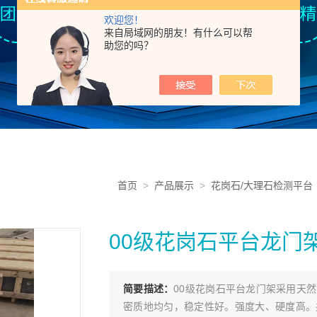
欢迎您！
来自局域网的朋友！有什么可以帮
助您的吗？
首页
>
产品展示
>
花岗石/大理石检测平台
00级花岗石平台龙门
简要描述：
00级花岗石平台龙门架采用天
密质地均匀，稳定性好。强度大、硬度高。