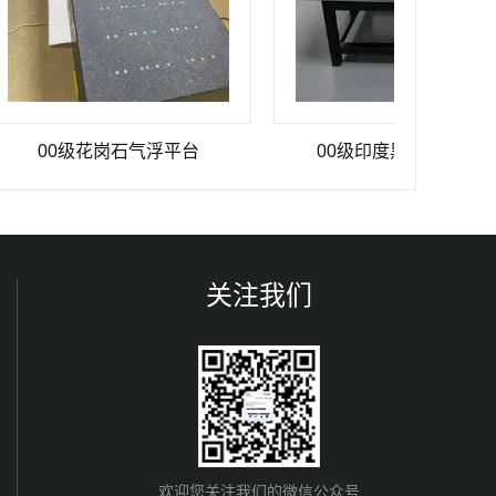
0级花岗石气浮平台
00级印度黑大理石平台
关注我们
欢迎您关注我们的微信公众号