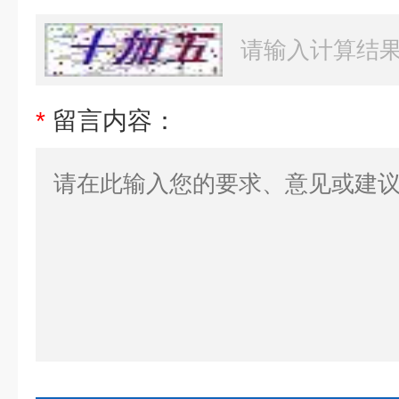
*
留言内容：