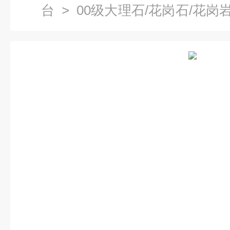
台
>
00级大理石/花岗石/花岗
速电机平板