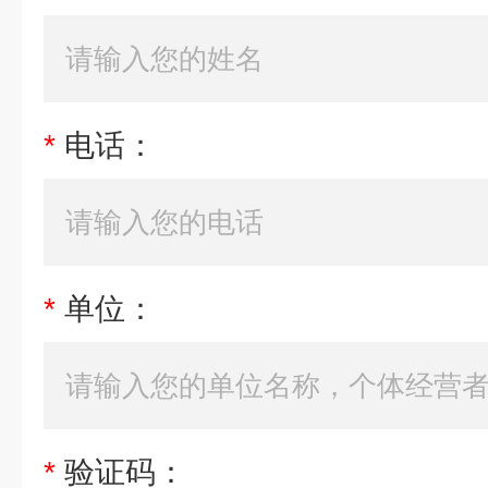
*
电话：
*
单位：
*
验证码：