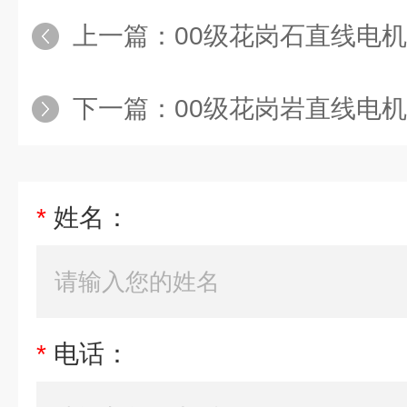
上一篇：
00级花岗石直线电
下一篇：
00级花岗岩直线电
*
姓名：
*
电话：