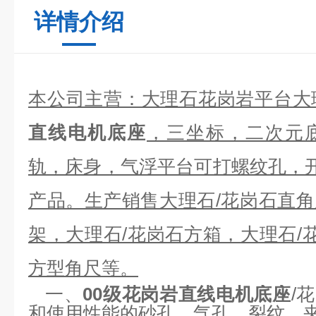
详情介绍
本公司主营：大理石花岗岩平台大
直线电机底座
，三坐标，二次元
轨，床身，气浮平台可打螺纹孔，
产品。生产销售大理石/花岗石直角
架，大理石/花岗石方箱，大理石/花
方型角尺等。
一、
00级花岗岩直线电机底座
/
和使用性能的砂孔、气孔、裂纹、