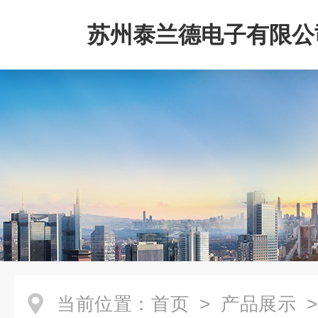
苏州泰兰德电子有限公
当前位置：
首页
>
产品展示