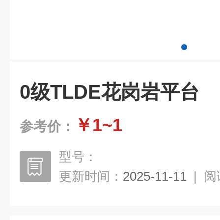
0级TLDE花岗岩平台
￥1~1
参考价：
型号：
更新时间：
2025-11-11
|
阅