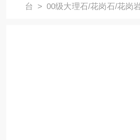
台
>
00级大理石/花岗石/花岗
石检测平台