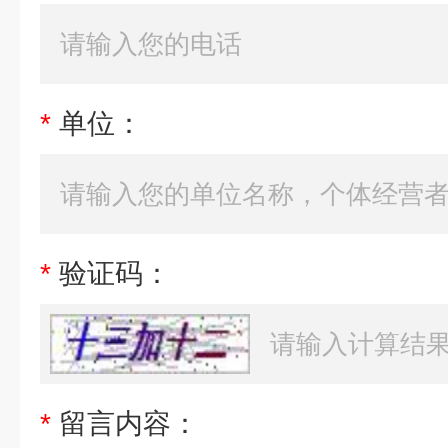
*
单位：
*
验证码：
*
留言内容：