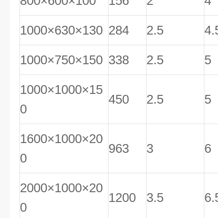
800×600×100
156
2
4
1000×630×130
284
2.5
4.
1000×750×150
338
2.5
5
1000×1000×15
450
2.5
5
0
1600×1000×20
963
3
6
0
2000×1000×20
1200
3.5
6.
0