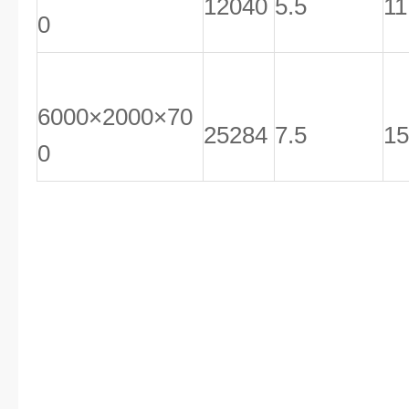
12040
5.5
11
0
6000×2000×70
25284
7.5
15
0