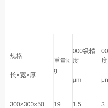
000级精
0
规格
重量k
度
度
g
长×宽×厚
μm
μ
300×300×50
19
1.5
3