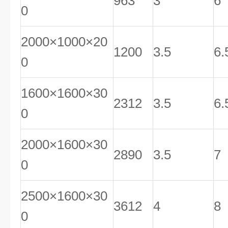
963
3
6
0
2000×1000×20
1200
3.5
6.
0
1600×1600×30
2312
3.5
6.
0
2000×1600×30
2890
3.5
7
0
2500×1600×30
3612
4
8
0