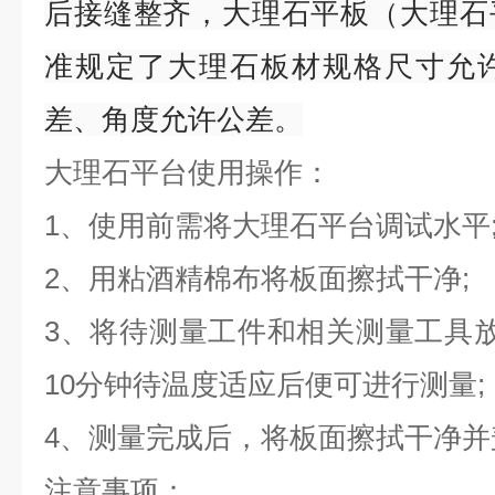
后接缝整齐，大理石平板（大理石
准规定了大理石板材规格尺寸允
差、角度允许公差。
大理石平台使用操作：
1、使用前需将大理石平台调试水平
2、用粘酒精棉布将板面擦拭干净;
3、将待测量工件和相关测量工具
10分钟待温度适应后便可进行测量;
4、测量完成后，将板面擦拭干净并
注意事项：