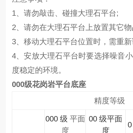
1、请勿敲击、碰撞大理石平台;
2、请勿在大理石平台上放置其它物
3、移动大理石平台位置时，需重新
4、安放大理石平台时要选择噪音
度稳定的环境。
000级花岗岩平台底座
精度等级
000
级
平面
00
级平面
0
度
度