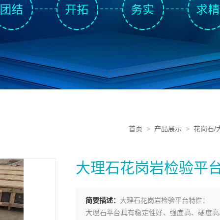
首页
>
产品展示
>
花岗石/
大理石花岗岩检验平
简要描述：
大理石花岗岩检验平台特性：
大理石平台具有稳定性好、强度高、硬度高