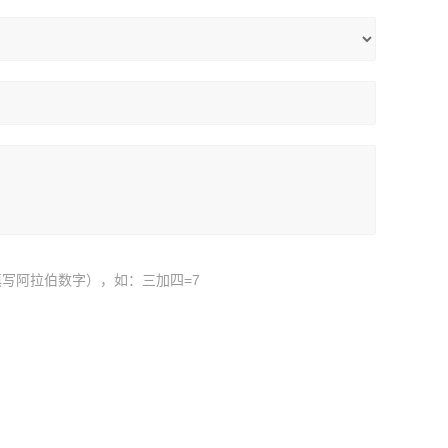
写阿拉伯数字），如：三加四=7