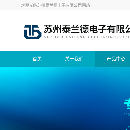
欢迎光临
苏州泰兰德电子有限公司网站
！
首页
关于我们
产品中心