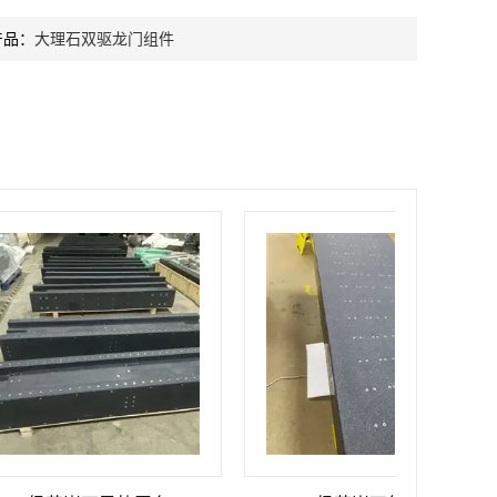
产品：
大理石双驱龙门组件