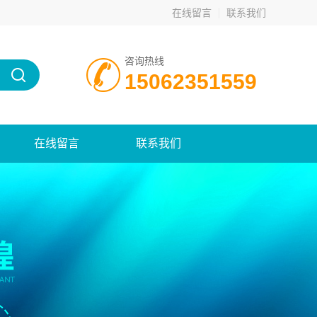
在线留言
联系我们
咨询热线
15062351559
在线留言
联系我们