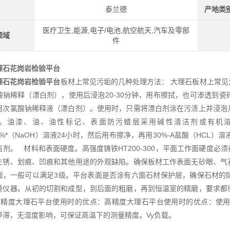
泰兰德
产地类
医疗卫生,能源,电子/电池,航空航天,汽车及零部
领域
件
理石花岗岩检验平台
理石花岗岩检验平台
板材上常见污垢的几种处理方法： 大理石板材上常
酸钠稀释（漂白剂），使用后浸泡20-30分钟，用布擦拭，也可渗透到
用次氯酸钠稀释液（漂白剂）。使用时，只需将漂白剂涂在污渍上并浸泡
。油漆、油、油性标记、表面防污蜡层采用碱性清洁剂或有机
40%*（NaOH）溶液24小时，然后用布擦净，再用30%-A盐酸（HC
剂。 材料和表面硬度。高强度铸铁HT200-300，平面工作面硬度必须在H
生锈、划痕、凹痕和其他用途的外观缺陷。确保板材工作表面无砂眼、气
面，一般可以满足3级。平台表面是否涂有六面石材保护层，确保石材的
量仪器。从初的切割和成型，到后面的粗磨，再到恒温室的精磨，要求都
高精度大理石平台使用时的优点：高精度大理石平台使用时的优点：使
停滞，无湿度影响，可保证高温下的测量精度。Vy负载。