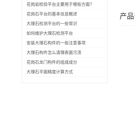
花岗岩检验平台主要用于哪些方面？
花岗石平台的基本信息概述
产品
大理石检测平台的一些常识
如何维护大理石检测平台
安装大理石构件的一些注意事项
大理石构件怎么清理表面污渍
花岗石龙门构件的组成成分
大理石平面精度计算方式