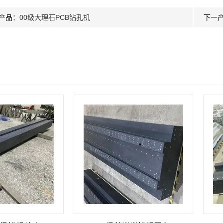
产品：
00级大理石PCB钻孔机
下一