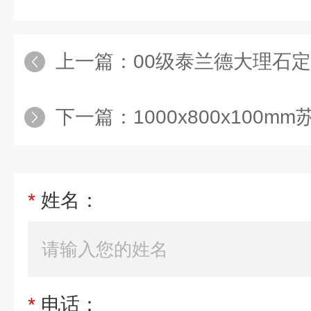
上一篇：
00级泰兰德大理石定盘
下一篇：
1000x800x100
*
姓名：
*
电话：