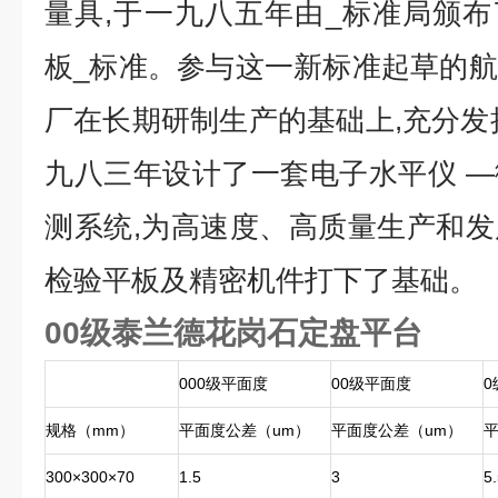
量具
,
于一九八五年由_标准局颁布
板_标准。参与这一新标准起草的
厂在长期研制生产的基础上
,
充分发
九八三年设计了一套电子水平仪
—
测系统
,
为高速度、高质量生产和发
检验平板及精密机件打下了基础。
00级泰兰德花岗石定盘​​平台
000级平面度
00级平面度
0
规格（mm）
平面度公差（um）
平面度公差（um）
300×300×70
1.5
3
5