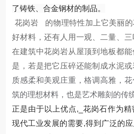
了铸铁、合金钢材的制品。
花岗岩 的物理特性加上它美丽的
好材料，还有人用一观、二量、三
在建筑中花岗岩从屋顶到地板都能
是，若是把它压碎还能制成水泥或
质感柔和美观庄重，格调高雅，花
筑的理想材料，也是艺术雕刻的传
正是由于以上优点
,
_花岗石作为精
现代工业发展的需要
,
得到广泛的应