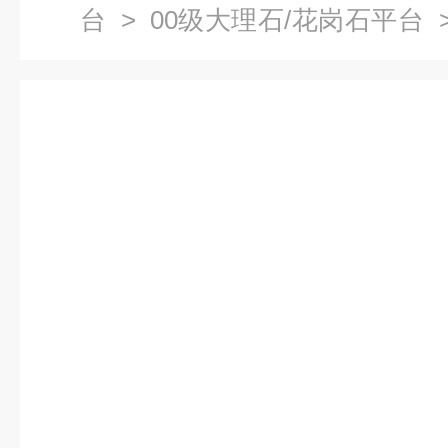
台
>
00级大理石/花岗石平台
>
盘