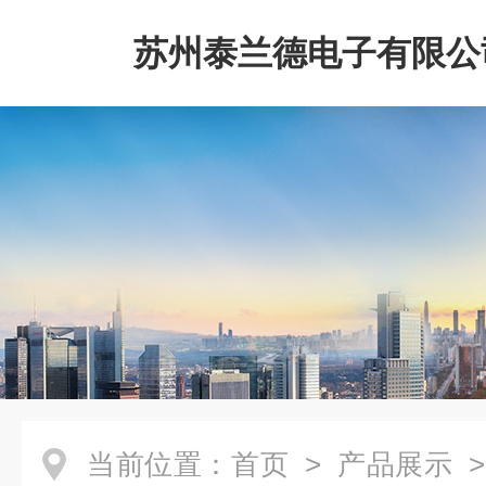
苏州泰兰德电子有限公
当前位置：
首页
>
产品展示