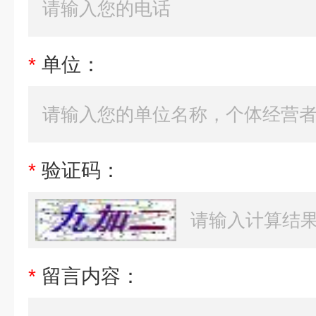
*
单位：
*
验证码：
*
留言内容：