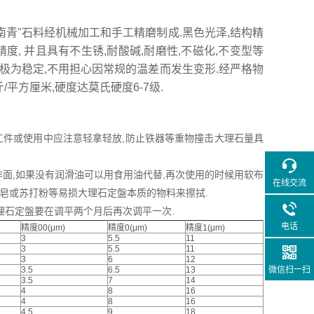
南青"石料经机械加工和手工精磨制成.黑色光泽,结构精
度, 并且具有不生锈,耐酸碱,耐磨性,不磁化,不变型等
态极为稳定,不用担心因常规的温差而发生变形.经严格物
/平方厘米,硬度达莫氏硬度6-7级.
量工件或使用中应注意轻拿轻放,防止铁器等重物撞击大理石量具
面,如果没有润滑油可以用食用油代替,再次使用的时候用软布
在线交流
肥皂或苏打粉等易损大理石定盤本质的物料来擦拭.
石定盤要在调平两个月后再次调平一次.
电话
精度00(μm)
精度0(μm)
精度1(μm)
3
5.5
11
3
5.5
11
3
6
12
3.5
6.5
13
微信扫一扫
3.5
7
14
4
8
16
4
8
16
4.5
9
18