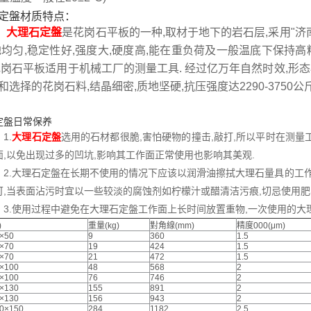
定盤材质特点：
大理石定盤
是花岗石平板的一种,取材于地下的岩石层,采用"济
地均匀,稳定性好,强度大,硬度高,能在重负荷及一般温底下保持高精
花岗石平板适用于机械工厂的测量工具. 经过亿万年自然时效,形
和选择的花岗石料,结晶细密,质地坚硬,抗压强度达2290-3750公斤
定盤日常保养
.
大理石定盤
选用的石材都很脆,害怕硬物的撞击,敲打,所以平时在测
面,以免出现过多的凹坑,影响其工作面正常使用也影响其美观.
.大理石定盤在长期不使用的情况下应该以润滑油擦拭大理石量具的工作
可,当表面沾污时宜以一些较淡的腐蚀剂如柠檬汁或醋清洁污痕,切忌使用
.使用过程中避免在大理石定盤工作面上长时间放置重物,一次使用的大理
)
重量(kg)
對角線(mm)
精度000(μm)
×50
9
360
1.5
×70
19
424
1.5
×70
21
472
1.5
×100
48
568
2
×100
76
746
2
×130
155
891
2
×130
156
943
2
0×150
284
1182
2.5