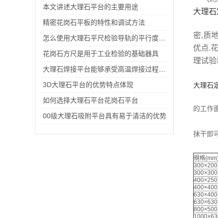
本文讲述大理石平台的主要用途
大理石
精密花岗石平板的特性和调试方法
密,质
怎么使用大理石平尺检验导轨的平行度呢？
优点.
花岗石方尺是用于工业检验的基础器具
理试验
大理石焊接平台能够承受高温焊接过程中的热量
3D大理石平台的优势特点体现
大理石
1
如何选择大理石平台花岗石平台
的工作
00级大理石吸附平台具有易于清洁的优势
2
抹干即
3
規格(mm
300×200
300×300
400×250
400×400
630×400
630×630
800×500
1000×63