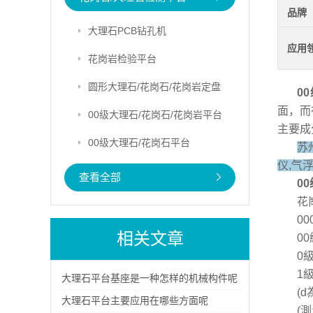
品牌
大理石PCB钻孔机
应用
花岗岩检验平台
圆形大理石/花岗石/花岗岩定盘
0
面，而
00级大理石/花岗石/花岗岩平台
主要成
00级大理石/花岗石平台
苏
仪,气
查看全部
0
花
00
相关文章
00
0級
1級
大理石平台基座是一种怎样的机械构件呢
(
‌大理石平台‌主要应用在哪些方面呢
(