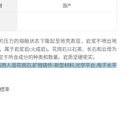
别
国产
的压力的熔融状态下隆起至地壳表层，岩浆不喷出地
，属于岩浆岩(火成岩)。花岗石以石英、长石和云母为
颜色决定于所含成分的种类和数量。岩质坚硬密实。
用人造花岗石,矿物铸件-新型材料,光学平台,电子水平
9標準