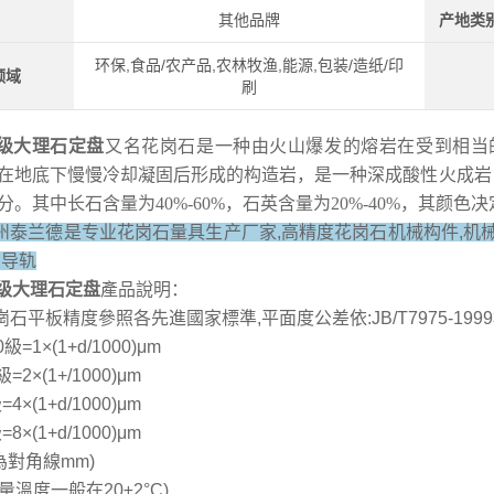
其他品牌
产地类
环保,食品/农产品,农林牧渔,能源,包装/造纸/印
领域
刷
0级大理石定盘
又名
花岗石是一种由火山爆发的熔岩在受到相当
在地底下慢慢冷却凝固后形成的构造岩，是一种深成酸性火成岩
分。其中长石含量为40%-60%，石英含量为20%-40%，其
州泰兰德是专业花岗石量具生产厂家,高精度花岗石机械构件,机械
浮导轨
0级大理石定盘
產品說明：
崗石平板精度參照各先進國家標準,平面度公差依:JB/T7975-199
0級=1×(1+d/1000)μm
級=2×(1+/1000)μm
=4×(1+d/1000)μm
=8×(1+d/1000)μm
d為對角線mm)
測量溫度一般在20±2°C)