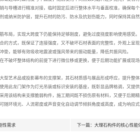
销与导槽进行精准对接，临时固定后进行整体水平与垂直校准，确保每个
剂或纳米防护层，提升石材的防污、防水及抗划伤能力，同时保持其自然
筋布局，实现大跨度下仍能保持足够刚度，避免过度挠度影响使用感受。
合的方式，既保证了连接强度，又不破坏石材表面的完整性，外观上呈现
冲垫，能够有效吸收地震波或强风带来的振动能量，降低共振风险。
在不破坏整体结构的前提下进行微位移或更换，便于后期功能扩展或现场
大型艺术品或投影幕布的支撑架，其石材质感与展品形成呼应，提升整体
使用此龙门架作为灯光吊装或标识安装的基座，既彰显品牌格调，又提供
采用该结构来支撑脆弱构件，施工期间既不损伤原有材料，又便于后期精
可随环境光、人流密度或声音变化自动调节倾斜角度或高度，成为响应式
刚性需求
下一篇：
大理石构件的核心性能