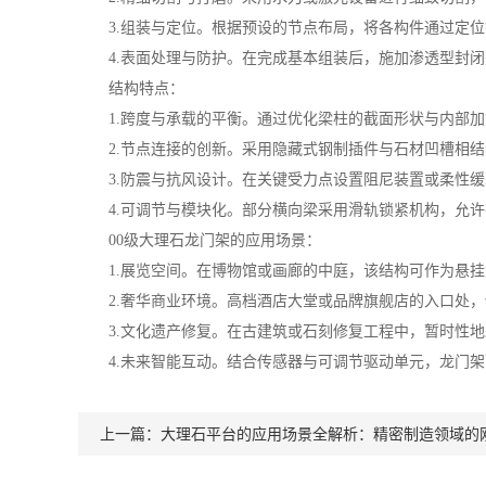
3.组装与定位。根据预设的节点布局，将各构件通过定位
4.表面处理与防护。在完成基本组装后，施加渗透型封闭
结构特点：
1.跨度与承载的平衡。通过优化梁柱的截面形状与内部加
2.节点连接的创新。采用隐藏式钢制插件与石材凹槽相结
3.防震与抗风设计。在关键受力点设置阻尼装置或柔性缓
4.可调节与模块化。部分横向梁采用滑轨锁紧机构，允许
00级大理石龙门架的应用场景：
1.展览空间。在博物馆或画廊的中庭，该结构可作为悬挂
2.奢华商业环境。高档酒店大堂或品牌旗舰店的入口处，
3.文化遗产修复。在古建筑或石刻修复工程中，暂时性地
4.未来智能互动。结合传感器与可调节驱动单元，龙门架
上一篇：
大理石平台的应用场景全解析：精密制造领域的