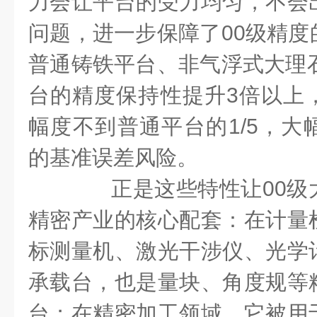
力会让平台的受力均匀，不会
问题，进一步保障了00级精度
普通铸铁平台、非气浮式大理石
台的精度保持性提升3倍以上
幅度不到普通平台的1/5，大
的基准误差风险。
正是这些特性让00级
精密产业的核心配套：在计量
标测量机、激光干涉仪、光学
承载台，也是量块、角度规等
台；在精密加工领域，它被用