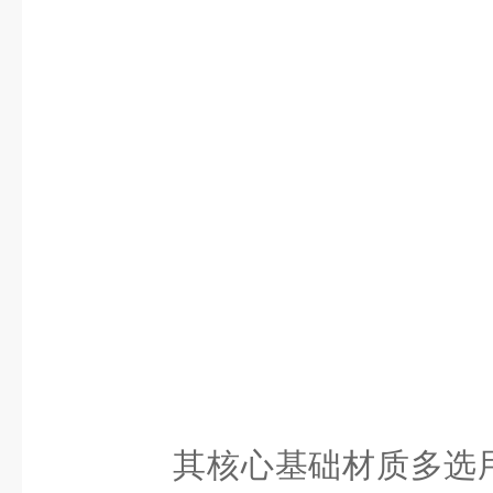
其核心基础材质多选用