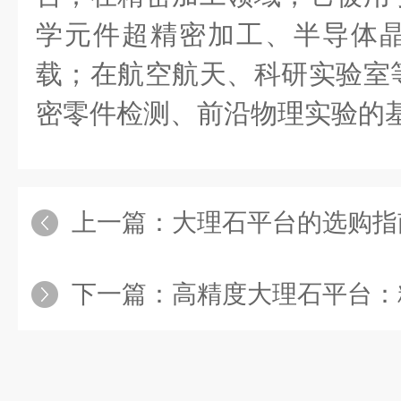
学元件超精密加工、半导体
载；在航空航天、科研实验室
密零件检测、前沿物理实验的
上一篇：
大理石平台的选购指南：
下一篇：
高精度大理石平台：精