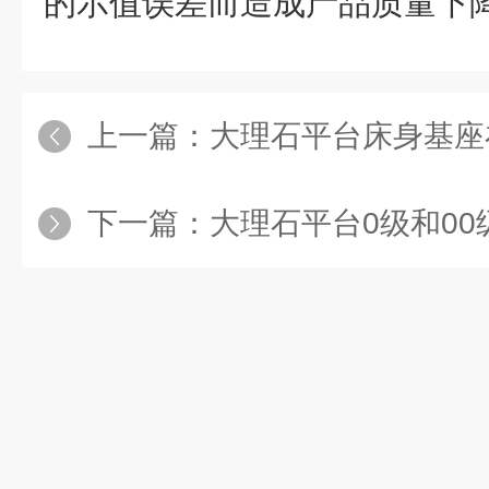
的示值误差而造成产品质量下
上一篇：
大理石平台床身基座
下一篇：
大理石平台0级和0