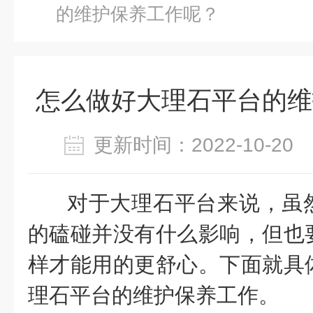
的维护保养工作呢？
怎么做好大理石平台的维
更新时间：2022-10-2
对于大理石平台来说，虽
的磕碰并没有什么影响，但也
样才能用的更舒心。下面就具
理石平台的维护保养工作。