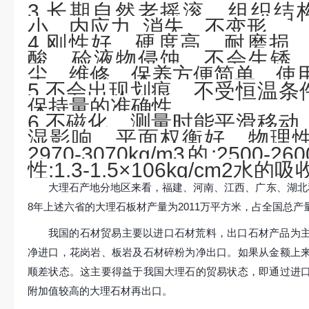
3.长期自然老摇滚，组织结
小，内应力_消失，不变形。
4.刚性好，硬度高，耐磨损
酸，硷液物侵蚀，不会生锈
尘，维修，保养方便简单，使
5.不会出现划痕，不受恒温条
保持量的准确性。
6.不磁化，测量时能平滑移动
湿影响，平面权衡好。物理
2970-3070kg/m3的:2500
性:1.3-1.5×106kg/cm2水的
大理石产地分地区来看，福建、河南、江西、广东、湖北
8年上述六省的大理石板材产量为2011万平方米，占全国总产量的
我国的石材贸易主要以进口石材荒料，出口石材产品为
净进口，花岗岩、板岩及石材碎粉为净出口。如果从金额上
顺差状态。这主要得益于我国大理石的贸易状态，即通过进
附加值较高的大理石材再出口。