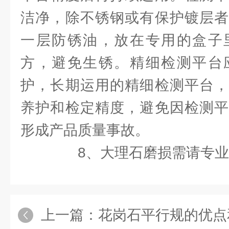
洁净，除不锈钢或有保护镀层者
一层防锈油，放在专用的盒子
方，避免生锈。精细检测平台
护，长期运用的精细检测平台，
养护和检定精度，避免因检测平
形成产品质量事故。
8、大理石磨损需请专业
上一篇：
花岗石平行规的优点和技术