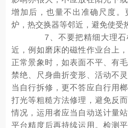
增加后，也量不出准确尺度。
炉，热交换器等邻近，避免使受
7、不要把精细大理石
近，例如磨床的磁性作业台上，
正常景象时，如表面不平、有毛
禁绝、尺身曲折变形、活动不灵
当自行拆修，更不答应自行用榔
打光等粗糙方法修理，避免反而
情况，运用者应当自动送计量站
平台精度后再持续运用。检测平