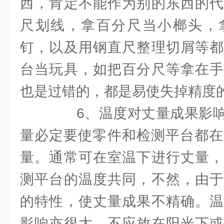
西，肯定不能作为别的东西的代
尺划线，拿百分尺当小榔头，
钉，以及用钢直尺整理切屑等都
台当玩具，如把百分尺等拿在手
也是过错的，都是易使失掉精度
6、温度对丈量成果影响
量必定要使零件和检测平台都在
量。通常可在室温下进行丈量，
测平台的温度共同，不然，由于
的特性，使丈量成果不精确。温
影响亦很大，不应放在阳光下或